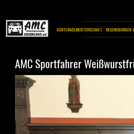
GÜRTLRADLMEISTERSCHAFT
REGENSBURGER-C
AMC Sportfahrer Weißwurstfr