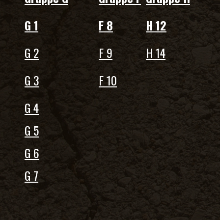
G 1
F 8
H 12
G 2
F 9
H 14
G 3
F 10
G 4
G 5
G 6
G 7