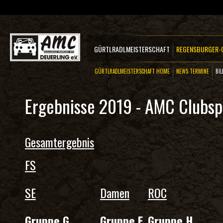
GÜRTLRADLMEISTERSCHAFT
REGENSBURGER-C
GÜRTLRADLMEISTERSCHAFT HOME
NEWS TERMINE
B
Ergebnisse 2019 - AMC Clubsp
Gesamtergebnis
FS
SE
Damen
ROC
Gruppe G
Gruppe F
Gruppe H