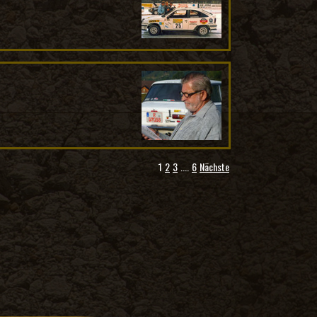
1
2
3
....
6
Nächste