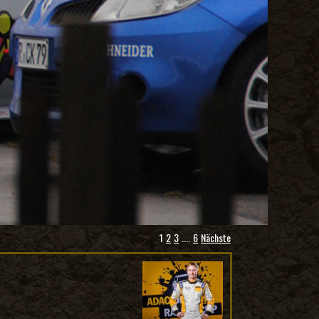
1
2
3
....
6
Nächste